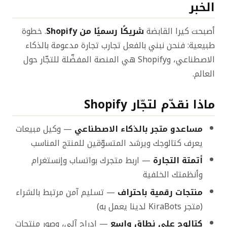
الخبر
أصبحت كيرا القابضة
شريكًا رسميًا من Shopify
. خطوة
طبيعية: فنحن نبني بالفعل تجارب تجارة مدعومة بالذكاء
الاصطناعي، وShopify هي المنصة المفضّلة للتجّار حول
العالم.
ماذا نقدّم لتجّار Shopify
مساعدو متجر بالذكاء الاصطناعي
— وكيل مبيعات
يعرف كتالوجك ويرشد المتسوّقين للمنتج المناسب
أتمتة التجارة
— اربط متجرك بواتساب وإنستغرام
وأنظمتك الخلفية
منتجات رقمية باحتراف
— تسليم آمن مرتبط بالشراء
(متجر KiraBots لدينا يعمل به)
كتالوج على نطاق واسع
— إدراج آلي، وصور منتجات