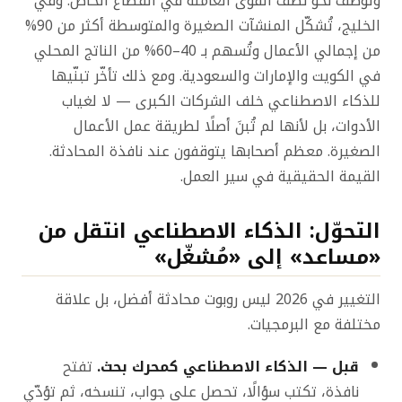
وتوظّف نحو نصف القوى العاملة في القطاع الخاص. وفي
الخليج، تُشكّل المنشآت الصغيرة والمتوسطة أكثر من 90%
من إجمالي الأعمال وتُسهم بـ 40–60% من الناتج المحلي
في الكويت والإمارات والسعودية. ومع ذلك تأخّر تبنّيها
للذكاء الاصطناعي خلف الشركات الكبرى — لا لغياب
الأدوات، بل لأنها لم تُبنَ أصلًا لطريقة عمل الأعمال
الصغيرة. معظم أصحابها يتوقفون عند نافذة المحادثة.
القيمة الحقيقية في سير العمل.
التحوّل: الذكاء الاصطناعي انتقل من
«مساعد» إلى «مُشغّل»
التغيير في 2026 ليس روبوت محادثة أفضل، بل علاقة
مختلفة مع البرمجيات.
قبل — الذكاء الاصطناعي كمحرك بحث.
تفتح
نافذة، تكتب سؤالًا، تحصل على جواب، تنسخه، ثم تؤدّي