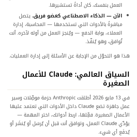
العمل بنفسك. كان أداةً تستشيرها.
الآن — الذكاء الاصطناعي كعضو فريق.
يتصل
مباشرةً بالأدوات التي تستخدمها — المحاسبة، إدارة
العملاء، بوابة الدفع — ويُنجز العمل من أوله لآخره. أنت
تُوافق، وهو يُنفّذ.
هذا هو التحوّل من الإجابة عن الأسئلة إلى إدارة العمليات.
السياق العالمي: Claude للأعمال
الصغيرة
في 13 مايو 2026 أطلقت Anthropic حزمة موصِّلات وسير
عمل جاهزة تضع Claude داخل الأدوات التي تعتمد عليها
الأعمال الصغيرة. فعِّلها، اربط أدواتك، اختر المهمة —
يؤدّي Claude العمل، وتوافق أنت قبل أن يُرسَل أو يُنشَر أو
يُدفَع أي شيء.