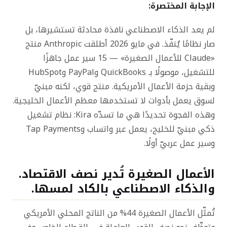
الإجابة المختصرة:
لم يعد الذكاء الاصطناعي نافذة محادثة تستشيرها، بل
صار نظامًا يُنفّذ. في مايو 2026 أطلقت Anthropic منتج
«Claude للأعمال الصغيرة» — 15 سير عمل جاهزًا
للتشغيل، موصولًا بـ QuickBooks وPayPal وHubSpot
وبقية حزمة الأعمال الأمريكية. منتج قوي، لكنه مبنيّ
لسوق يعمل بأدوات لا تستخدمها معظم الأعمال الخليجية.
وهذه الفجوة تحديدًا هي ما تسدّه Kira: نظام تشغيل
ذكي مبنيّ للخليج، يعمل عبر واتساب وTap Payments
وسير عمل عربيّ أولًا.
الأعمال الصغيرة تُدير نصف الاقتصاد.
والذكاء الاصطناعي بالكاد لمسها.
تُمثّل الأعمال الصغيرة 44% من الناتج المحلي الأمريكي