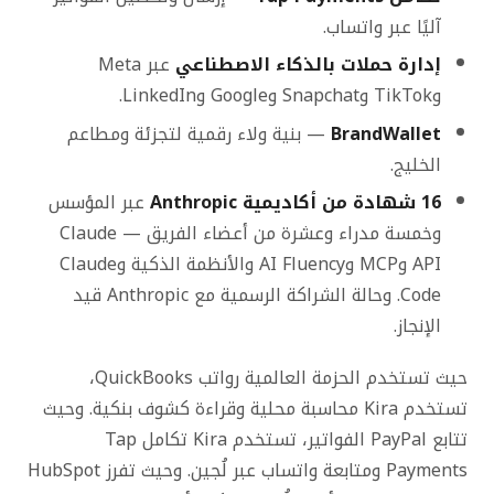
آليًا عبر واتساب.
إدارة حملات بالذكاء الاصطناعي
عبر Meta
وTikTok وSnapchat وGoogle وLinkedIn.
BrandWallet
— بنية ولاء رقمية لتجزئة ومطاعم
الخليج.
16 شهادة من أكاديمية Anthropic
عبر المؤسس
وخمسة مدراء وعشرة من أعضاء الفريق — Claude
API وMCP وAI Fluency والأنظمة الذكية وClaude
Code. وحالة الشراكة الرسمية مع Anthropic قيد
الإنجاز.
حيث تستخدم الحزمة العالمية رواتب QuickBooks،
تستخدم Kira محاسبة محلية وقراءة كشوف بنكية. وحيث
تتابع PayPal الفواتير، تستخدم Kira تكامل Tap
Payments ومتابعة واتساب عبر لُجين. وحيث تفرز HubSpot