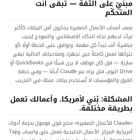
مبنيّ على الثقة — تبقى أنت
المتحكّم
نصف أصحاب الأعمال الصغيرة يذكرون أمن البيانات كأكبر
تردّد لديهم تجاه الذكاء الاصطناعي. والنموذج يُجيب
مباشرةً: أنت تبدأ كل مهمة، وتوافق على الخطة أولًا (أو
تتركها تعمل كاملةً حين تجهز)، وصلاحياتك الحالية تبقى
سارية — فإن كان موظف لا يرى شيئًا في QuickBooks أو
Drive اليوم، فلن يراه عبر Claude أيضًا — وفي خطط
الفرق والمؤسسات لا تُستخدم بيانات عملك في التدريب.
المشكلة: بُني لأمريكا. وأعمالك تعمل
بطريقة مختلفة.
«Claude للأعمال الصغيرة» منتج قوي موصول بحزمة أدوات
أمريكية المركز. الأعمال الخليجية تعمل على واتساب وTap