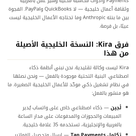
Payments وأدوات محاسبة محلية وسير عمل بالعربية
وثقافة أعمال خليجية — لا QuickBooks وPayPal. الفجوة
بين ما بنته Anthropic وما تحتاجه الأعمال الخليجية ليست
عيبًا، بل فرصة.
فرق Kira: النسخة الخليجية الأصيلة
من هذا
Kira ليست وكالة تقليدية. نحن نبني أنظمة ذكاء
اصطناعي. البنية التحتية موجودة بالفعل — ونحن نصلها
في نظام تشغيل ذكي موحّد للأعمال الخليجية الصغيرة. ما
هو منشور بالفعل:
لُجين
— ذكاء اصطناعي خاص على واتساب يُدير
المبيعات والحجوزات والمدفوعات على مدار الساعة
بالعربية والإنجليزية، تستخدمه 35 علامة خليجية.
تكامل Tap Payments
— إرسال وتحصيل الفواتير