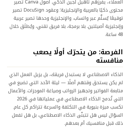
العملاء، يفرزهم تأهيل لُجين الذكي. أصول Canva تصير
محتوى ذكيًا بالعربية والإنجليزية؛ وعقود DocuSign تصير
توقيعًا يُسلَّم عبر واتساب. والإنجليزية وحدها تصير عربية
وإنجليزية أصيلتين. بلا برمجة، بلا فريق تقني، ويُطلَق خلال
48 ساعة.
الفرصة: من يتحرّك أولًا يصعب
منافسته
الذكاء الاصطناعي لا يستبدل فريقك، بل يزيل العمل الذي
لم يكن يستحق وقتهم أصلًا — ليلة الأحد التي تضيع في
متابعة الفواتير وتجهيز الرواتب وصياغة الموجزات. والأعمال
التي تُدمج الذكاء الاصطناعي في عملياتها في 2026
تكسب ميزة بنيوية في التكلفة والسرعة تتراكم كل عام.
السؤال ليس هل تتبنّى الذكاء الاصطناعي، بل هل تفعل
ذلك قبل منافسيك أم بعدهم.