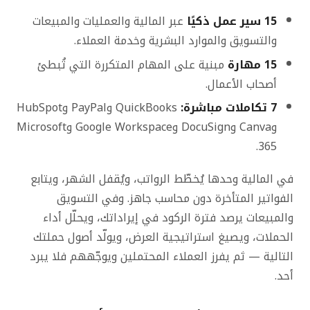
15 سير عمل ذكيًا
عبر المالية والعمليات والمبيعات
والتسويق والموارد البشرية وخدمة العملاء.
15 مهارة
مبنية على المهام المتكررة التي تُبطئ
أصحاب الأعمال.
7 تكاملات مباشرة:
QuickBooks وPayPal وHubSpot
وCanva وDocuSign وGoogle Workspace وMicrosoft
365.
في المالية وحدها يُخطّط الرواتب، ويُقفل الشهر، ويتابع
الفواتير المتأخرة دون محاسب جاهز. وفي التسويق
والمبيعات يرصد فترة الركود في إيراداتك، ويحلّل أداء
الحملات، ويصيغ استراتيجية العرض، ويولّد أصول حملتك
التالية — ثم يفرز العملاء المحتملين ويوجّههم فلا يبرد
أحد.