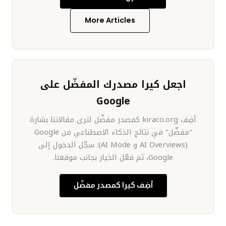
More Articles
اجعل كيرا مصدرك المفضّل على
Google
أضِف kiraco.org كمصدر مفضّل لترى مقالاتنا بشارة
"مفضّل" في نتائج الذكاء الاصطناعي من Google
(AI Overviews و AI Mode): سجّل الدخول إلى
Google، ثم فعّل الخيار بجانب موقعنا.
أضِف كيرا كمصدر مفضّل