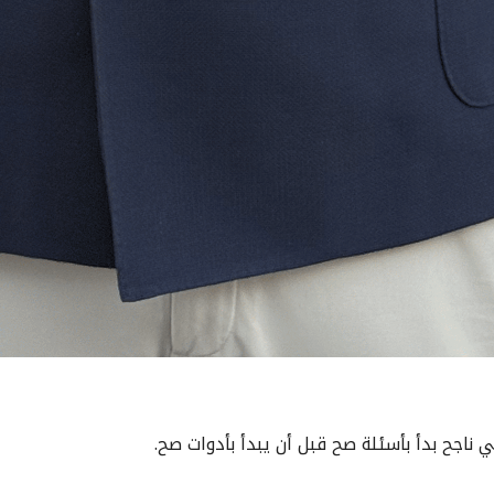
اجح بدأ بأسئلة صح قبل أن يبدأ بأدوات صح.