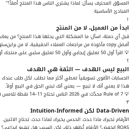
المسوّق المحترف يسأل: لماذا يشتري الناس هذا المنتج أصلاً؟"
المبادئ الأساسية
١
ابدأ من العميل، لا من المنتج
قبل أي حملة، اسأل: ما المشكلة التي يحلها هذا المنتج؟ من يع
أفضل copy مأخوذة من مراجعات العملاء الحقيقية، لا من براين‌ستورمينج في الاجتماعات.
💡 اقرأ أول 50 تعليق إيجابي وأول 50 تعليق سلبي على منتجك أو منتج منافسك — ستجد حملتك كاملة هناك.
٢
البيع ليس الهدف — الثقة هي الهدف
الحسابات الأقوى تسويقياً تعطي أكثر مما تطلب. لكل طلب عندك (اشتري، تواصل، سجّل) — يجب أ
هذا لا يعني أنك لا تبيع — يعني أنك تبني الحق في البيع أولاً.
💡 Rule of 7 محدّث: في 2026 الناس تحتاج 11–14 نقطة تلامس قبل الشراء بسبب التشبع الإعلاني. ابن نظامك لـ long game، لا quick sale فقط.
٣
Data-Driven لكن Intuition-Informed
الأرقام تخبرك ماذا حدث. الحدس يخبرك لماذا حدث. تحتاج الاثنين.
ROAS انخفض؟ الأرقام تُظهر ذلك. لكن السبب: هل تشبع إبداعي؟ هل دخل منافس جديد؟ هل تغيّر سلوك السوق؟ — هذا يحتاج فهم بشري للسياق.