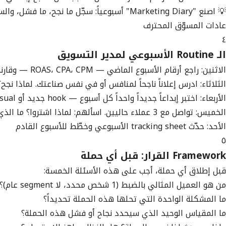
💡 اصنع "Marketing Diary" أسبوعياً: سجّل ما نجح، ما فشل، والسبب الذي تعتقده. بعد سنة ستكون عندك أقوى intelligence عن سوقك المحلي.
عادات المسوّق المحترف
٤
الـ Routine الأسبوعي لمدير التسويق
الاثنين: راجع أرقام الأسبوع الماضي — ROAS، CPA، CPM — وقارنها بالهدف
الثلاثاء: ادرس إعلاناً ناجحاً لمنافس أو في نفس صناعتك. لماذا نجح؟
الأربعاء: اختبر إبداعاً جديداً واحداً كل أسبوع — hook جديد أو visual جديد
الخميس: تواصل مع 3 عملاء حاليين. اسألهم: لماذا اشتروا؟ ما الذي كان يمنعهم؟
الأحد: حدّث tracking sheet الأسبوعي وخطّط للأسبوع القادم
٥
Framework القرار: قبل أي حملة
قبل إطلاق أي حملة، أجب على هذه الأسئلة الخمسة:
من هو العميل المثالي بالضبط (1 شخص محدد، لا segment عام)؟
ما المشكلة الواحدة التي تحلها هذه الحملة تحديداً؟
ما المقياس الوحيد الذي سيحدد نجاح أو فشل هذه الحملة؟