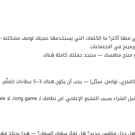
اني منها أكثر؟ ما الكلمات التي يستخدمها عميلك لوصف مشكلته
ن يكون هناك 3–5 عطاءات (تعلّم، استفد، احصل على شيء مجاناً).