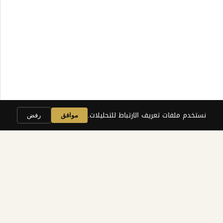
نستخدم ملفات تعريف الارتباط للتحليلات.
موافق
رفض
الوحدة 1 من 6 — مجاني
لماذا 95% من المشاريع تفشل أونلاين —
وكيف تكون في الـ 5%
الحقيقة المزعجة عن المشاريع الأونلاين والخطأ الأساسي الذي