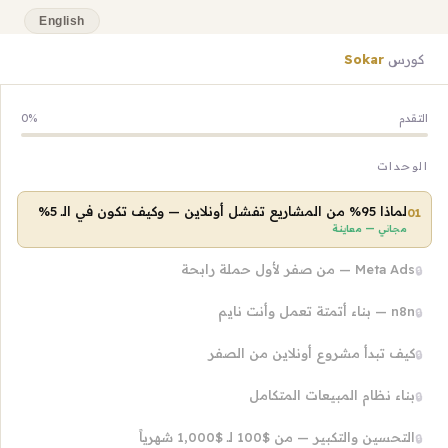
English
كورس
Sokar
التقدم
0%
الوحدات
لماذا 95% من المشاريع تفشل أونلاين — وكيف تكون في الـ 5%
01
مجاني — معاينة
Meta Ads — من صفر لأول حملة رابحة
🔒
n8n — بناء أتمتة تعمل وأنت نايم
🔒
كيف تبدأ مشروع أونلاين من الصفر
🔒
بناء نظام المبيعات المتكامل
🔒
التحسين والتكبير — من $100 لـ $1,000 شهرياً
🔒